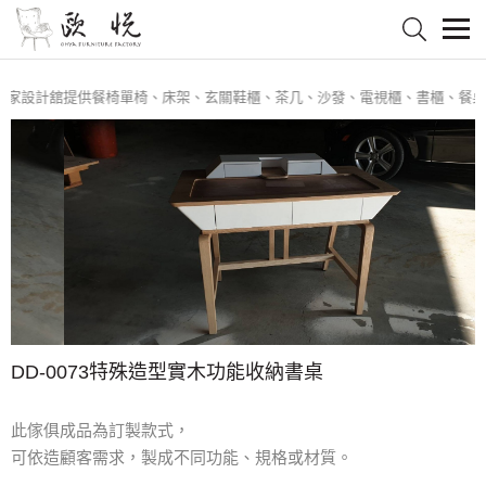
家設計舘提供餐椅單椅、床架、玄關鞋櫃、茶几、沙發、電視櫃、書櫃、餐桌椅
DD-0073特殊造型實木功能收納書桌
此傢俱成品為訂製款式，
可依造顧客需求，製成不同功能、規格或材質。