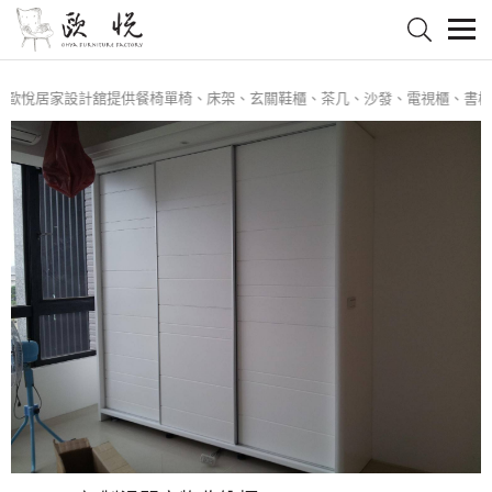
歐悅居家設計舘提供餐椅單椅、床架、玄關鞋櫃、茶几、沙發、電視櫃、書櫃、