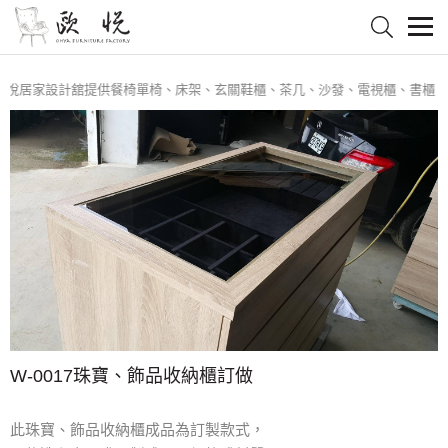
悅居家設計舘提供餐椅單椅、床架、玄關鞋櫃、茶几、沙發、電視櫃、書櫃、餐
W-0017珠寶、飾品收納櫃訂做
此珠寶、飾品收納櫃成品為訂製款式，