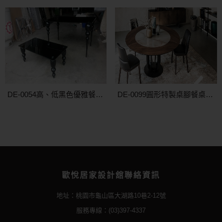
DE-0054高、低黑色優雅餐桌訂製
DE-0099圓形特製桌腳餐桌款式
歐悅居家設計舘聯絡資訊
地址：桃園市龜山區大湖路10巷2-12號
服務專線：(03)397-4337