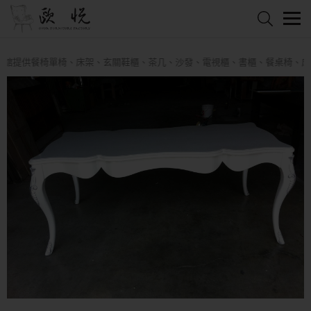
提供餐椅單椅、床架、玄關鞋櫃、茶几、沙發、電視櫃、書櫃、餐桌椅、床頭