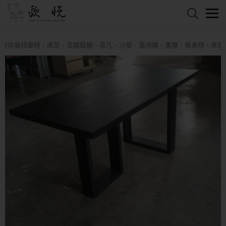
供餐椅單椅、床架、玄關鞋櫃、茶几、沙發、電視櫃、書櫃、餐桌椅、床頭櫃