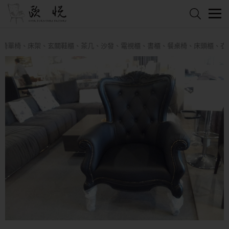
單椅、床架、玄關鞋櫃、茶几、沙發、電視櫃、書櫃、餐桌椅、床頭櫃、衣櫥、