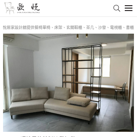
悅居家設計舘提供餐椅單椅、床架、玄關鞋櫃、茶几、沙發、電視櫃、書櫃、餐