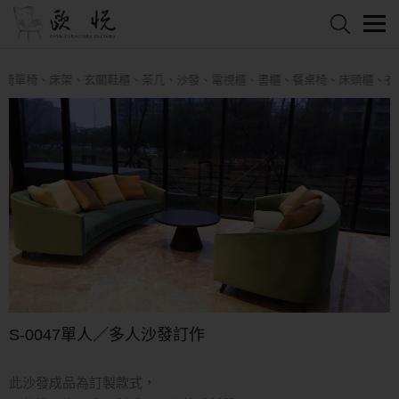
單椅、床架、玄關鞋櫃、茶几、沙發、電視櫃、書櫃、餐桌椅、床頭櫃、衣櫥
S-0047單人／多人沙發訂作
此沙發成品為訂製款式，