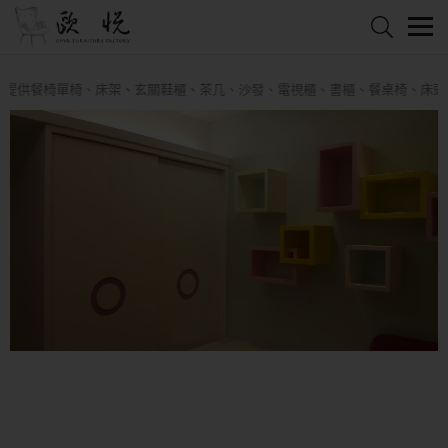
提供餐椅單椅、床架、玄關鞋櫃、茶几、沙發、電視櫃、書櫃、餐桌椅、床頭櫃