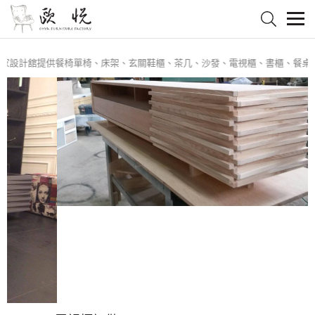
設計舘提供餐椅單椅、床架、玄關鞋櫃、茶几、沙發、電視櫃、書櫃、餐桌椅